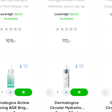
ratis Dermalogica
Hooggedoseerd multi-
+ G
r Rich Repair 7ml.
retinoïde serum die de
Supe
4 tekenen van hu ...
Levertijd:
direct
Levertijd:
direct
L
leverbaar
leverbaar
★★★★★
★★★★★
★★★★★
★★★★★
109,-
113,-
+
-
+
-
malogica Active
Dermalogica
ring AGE Bright
Circular Hydration
Cir