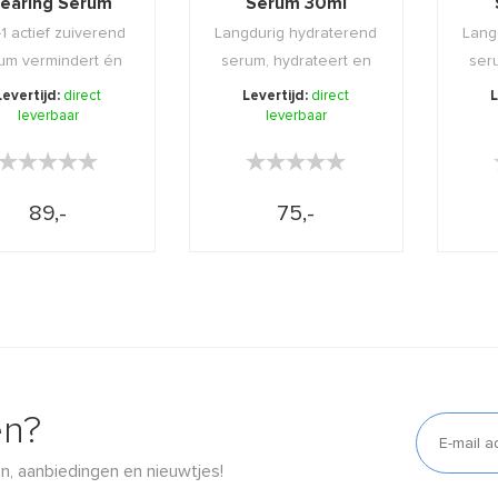
learing Serum
Serum 30ml
30ml
-1 actief zuiverend
Langdurig hydraterend
Lang
um vermindert én
serum, hydrateert en
ser
orkomt onzuiv ...
voedt de huid van ...
voe
Levertijd:
direct
Levertijd:
direct
L
leverbaar
leverbaar
★★★★★
★★★★★
★★★★★
★★★★★
89,-
75,-
en?
n, aanbiedingen en nieuwtjes!