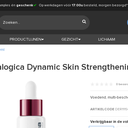
amples én
geschenk
Op werkdagen vóór
17:00u
besteld, morgen bezorgd*
PRODUCTLIJNEN
GEZICHT
LICHAAM
0ml
logica Dynamic Skin Strengthen
0 beoor
Voedend, multi-besc
ARTIKELCODE
DER111
Verkrijgbaar in de v