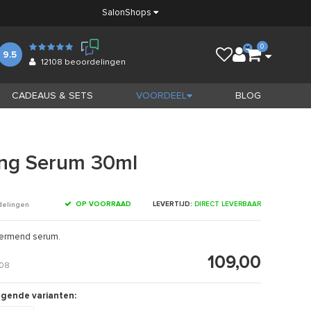
Salon
Shops
0
9.5
12108
beoordelingen
CADEAUS & SETS
VOORDEEL
BLOG
ing Serum 30ml
OP VOORRAAD
LEVERTIJD:
DIRECT LEVERBAAR
delingen
hermend serum.
109,00
508
olgende varianten: