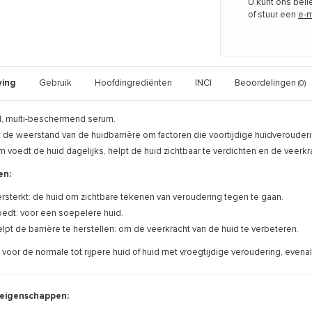
U kunt ons bel
of stuur een
e-m
ving
Gebruik
Hoofdingrediënten
INCI
Beoordelingen
(0)
 multi-beschermend serum.
t de weerstand van de huidbarrière om factoren die voortijdige huidverouder
 voedt de huid dagelijks, helpt de huid zichtbaar te verdichten en de veerkr
en:
rsterkt: de huid om zichtbare tekenen van veroudering tegen te gaan.
edt: voor een soepelere huid.
lpt de barrière te herstellen: om de veerkracht van de huid te verbeteren.
voor de normale tot rijpere huid of huid met vroegtijdige veroudering, evena
eigenschappen: