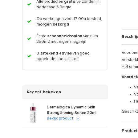
Alle producten
gratis
verzonden in
Nederland & Belgïe
Op werkdagen vóór 17:00u besteld,
morgen bezorgd
Échte
schoonheidssalon
van ruim
Beschrij
250m2 met eigen magazijn
Voedend,
Uitstekend advies
van goed
opgeleide specialisten
Versterk
Het serum
Voordel
Ve
Recent bekeken
Vo
He
Dermalogica Dynamic Skin
Geschikt 
Strengthening Serum 30ml
Bekijk product
Product