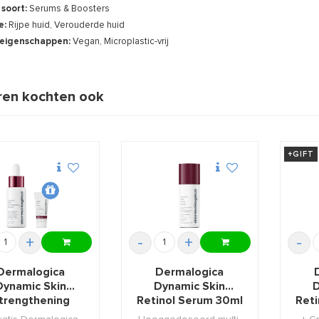
 soort:
Serums & Boosters
e:
Rijpe huid, Verouderde huid
eigenschappen:
Vegan, Microplastic-vrij
en kochten ook
+GIFT
+
-
+
-
Dermalogica
Dermalogica
Dynamic Skin
Dynamic Skin
D
trengthening
Retinol Serum 30ml
Reti
um 30ml +GIFT