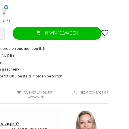
 +GIFT
IN WINKELWAGEN
eoordelen ons met een
9.5
(NL & BE)
n
n
geschenk
ór
17:00u
besteld, morgen bezorgd*
AAN VERLANGLIJST
NEEM CONTACT OP
TOEVOEGEN
 vragen?