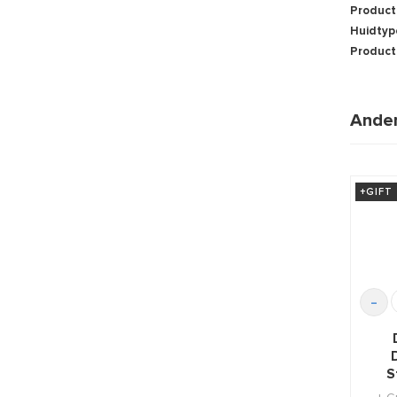
Product
Huidtyp
Product
Ander
+GIFT
-
S
Ser