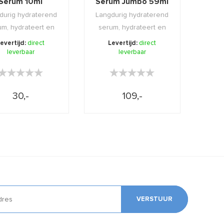
Serum 10ml
Serum Jumbo 59ml
durig hydraterend
Langdurig hydraterend
um, hydrateert en
serum, hydrateert en
dt de huid van ...
voedt de huid van ...
evertijd:
direct
Levertijd:
direct
leverbaar
leverbaar
★★★★★
★★★★★
★★★★★
★★★★★
30,-
109,-
VERSTUUR