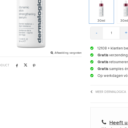
30ml
30ml
-
+
12108
+ klanten b
Afbeelding vergroten
Gratis
verzending 
Gratis
retournere
RODUCT
Gratis
samples é
Op werkdagen vó
MEER DERMALOGICA
Heeft u