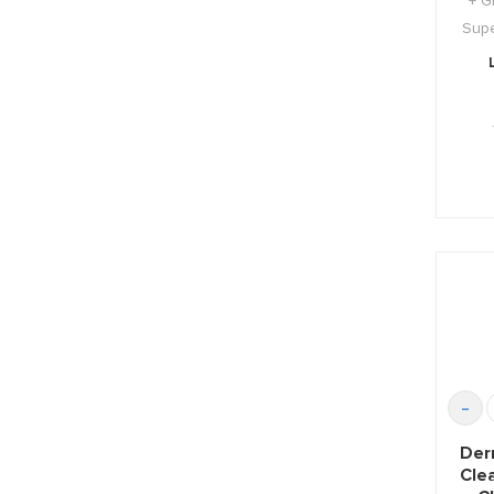
+ G
Supe
-
Der
Clea