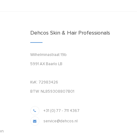
Dehcos Skin & Hair Professionals
Wilhelminastraat 19b
5991 AX Baarlo LB
KvK: 72983426
BTW: NL859308807B01
+31 (0) 77 - 711 4367
service@dehcos.nl
en