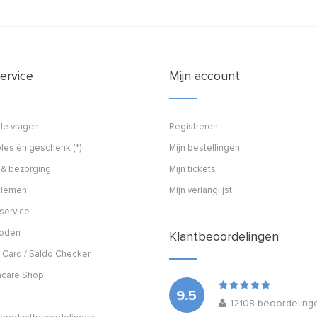
ervice
Mijn account
de vragen
Registreren
les én geschenk (*)
Mijn bestellingen
 & bezorging
Mijn tickets
blemen
Mijn verlanglijst
service
hoden
Klantbeoordelingen
 Card / Saldo Checker
acare Shop
9.5
12108
beoordeling