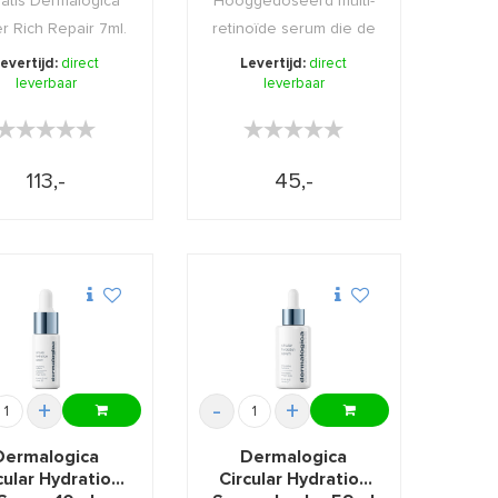
ratis Dermalogica
Hooggedoseerd multi-
r Rich Repair 7ml.
retinoïde serum die de
4 tekenen van hu ...
evertijd:
direct
Levertijd:
direct
leverbaar
leverbaar
★★★★★
★★★★★
★★★★★
★★★★★
113,-
45,-
+
-
+
Dermalogica
Dermalogica
cular Hydration
Circular Hydration