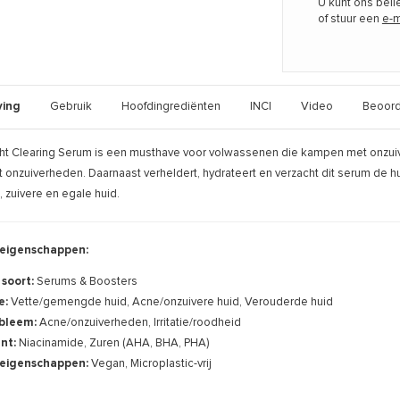
U kunt ons bel
of stuur een
e-m
ving
Gebruik
Hoofdingrediënten
INCI
Video
Beoord
ht Clearing Serum is een musthave voor volwassenen die kampen met onzuiver
 onzuiverheden. Daarnaast verheldert, hydrateert en verzacht dit serum de h
 zuivere en egale huid.
eigenschappen:
 soort:
Serums & Boosters
e:
Vette/gemengde huid, Acne/onzuivere huid, Verouderde huid
bleem:
Acne/onzuiverheden, Irritatie/roodheid
ënt:
Niacinamide, Zuren (AHA, BHA, PHA)
eigenschappen:
Vegan, Microplastic-vrij