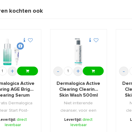
en kochten ook
+
-
+
-
malogica Active
Dermalogica Active
Der
ring AGE Bright
Clearing Clearing
Cle
learing Serum
Skin Wash 500ml
Sk
30ml +GIFT
ratis Dermalogica
Niet irriterende
N
lear Start Post-
cleanser, voor een
cl
reakout Fix 4ml.
huid met teveel aan
hui
Levertijd:
direct
Levertijd:
direct
L
leverbaar
leverbaar
talg ...