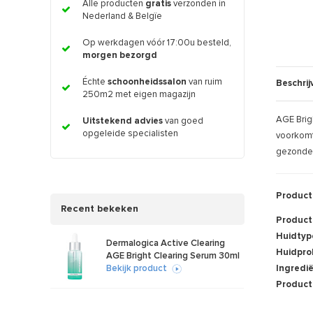
Alle producten
gratis
verzonden in
Nederland & Belgïe
Op werkdagen vóór 17:00u besteld,
morgen bezorgd
Échte
schoonheidssalon
van ruim
Beschrij
250m2 met eigen magazijn
AGE Brig
Uitstekend advies
van goed
opgeleide specialisten
voorkomt
gezonde,
Product
Recent bekeken
Product
Huidtyp
Dermalogica Active Clearing
Huidpro
AGE Bright Clearing Serum 30ml
Ingredi
Bekijk product
Product