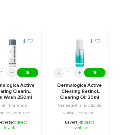
+
-
+
malogica Active
Dermalogica Active
aring Clearing
Clearing Retinol
in Wash 250ml
Clearing Oil 30ml
iet irriterende
Vernieuwt 's nachts de
eanser, voor een
volwassen acne-
d met teveel aan
gevoelige huid.
evertijd:
direct
Levertijd:
direct
leverbaar
talg ...
leverbaar