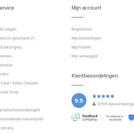
ervice
Mijn account
de vragen
Registreren
les én geschenk (*)
Mijn bestellingen
 & bezorging
Mijn tickets
blemen
Mijn verlanglijst
service
hoden
Klantbeoordelingen
 Card / Saldo Checker
acare Shop
9.5
12105
beoordeling
n productbeoordelingen
Uw aankoop is
oorwaarden nieuwsbrief
beschermd
 privacy