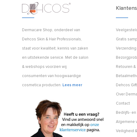
Klantens
Dermacare Shop, onderdeel van
Veelgestel
Dehcos Skin & Hair Professionals,
Gratis samp
staat voor kwaliteit, kennis van zaken
Verzending
en uitstekende service. Met de salon
Bezorgpro
& webshops voorzien wij
Retouren & 
consumenten van hoogwaardige
Betaalmet
cosmetica producten.
Lees meer
Dehcos Gift
Over Derm
Contact
Bedrijfs- e
Algemene v
Veiligheid &