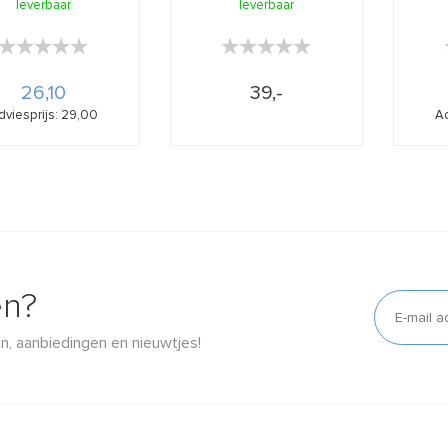
leverbaar
...
leverbaar
onzu ...
★★★★★
★★★★★
★★★★★
★★★★★
26,10
39,-
dviesprijs: 29,00
Ad
en?
n, aanbiedingen en nieuwtjes!