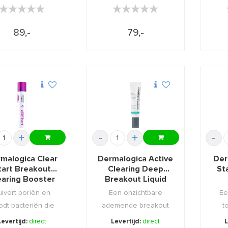
★★★★★
★★★★★
★★★★★
★★★★★
89,-
79,-
+
-
+
-
malogica Clear
Dermalogica Active
Der
tart Breakout
Clearing Deep
St
earing Booster
Breakout Liquid
30ml
Patch 15ml
uivert poriën en
Een onzichtbare
Ee
dt bacteriën die
ademende breakout
t
iverheden veroor
patch, verhelpt diepe
v
Levertijd:
direct
Levertijd:
direct
L