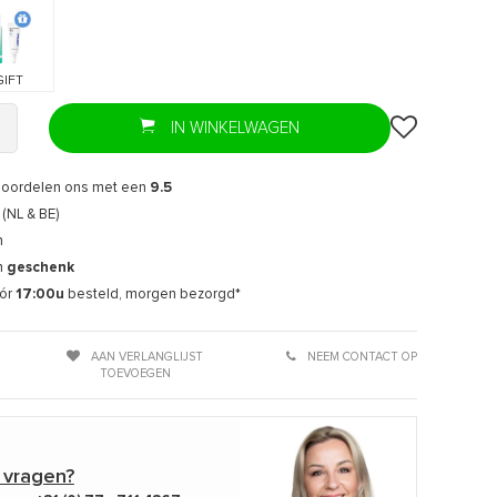
GIFT
IN WINKELWAGEN
eoordelen ons met een
9.5
(NL & BE)
n
n
geschenk
ór
17:00u
besteld, morgen bezorgd*
AAN VERLANGLIJST
NEEM CONTACT OP
TOEVOEGEN
 vragen?