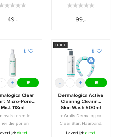
★★★★★
★★★★★
★★★★★
★★★★★
49,-
99,-
+GIFT
+
-
+
malogica Clear
Dermalogica Active
art Micro-Pore
Clearing Clearing
Mist 118ml
Skin Wash 500ml
+GIFT
n hydraterende
+ Gratis Dermalogica
oner die poriën
Clear Start Haarband.
erkleint en de
evertijd:
direct
Levertijd:
direct