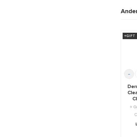
Ander
+GIFT
-
Der
Clea
C
+ G
C
B