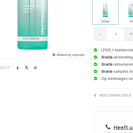
30ml
+
-
+
12105
+ klanten b
Afbeelding vergroten
Gratis
verzending 
Gratis
retournere
RODUCT
Gratis
samples é
Op werkdagen vó
MEER DERMALOGICA
Heeft u