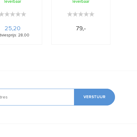
talgprodu ...
leverbaar
leverbaar
★★★★★
★★★★★
★★★★★
★★★★★
25,20
79,-
viesprijs: 28,00
VERSTUUR