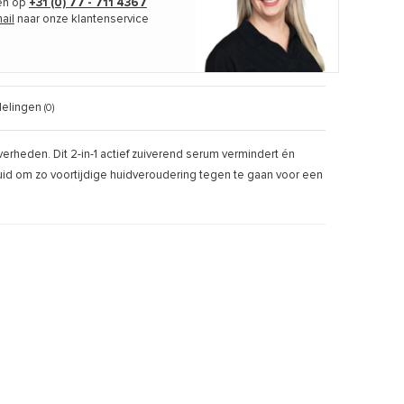
len op
+31 (0) 77 - 711 4367
ail
naar onze klantenservice
elingen
(0)
heden. Dit 2-in-1 actief zuiverend serum vermindert én
uid om zo voortijdige huidveroudering tegen te gaan voor een