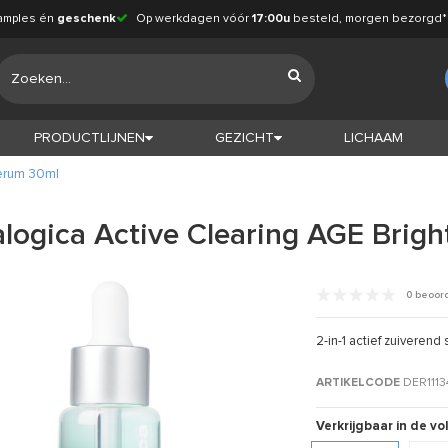
amples én
geschenk
Op werkdagen vóór
17:00u
besteld, morgen bezorgd*
PRODUCTLIJNEN
GEZICHT
LICHAAM
Serum 30ml
logica Active Clearing AGE Brigh
0 beoor
2-in-1 actief zuiveren
ARTIKELCODE
DER1113
Verkrijgbaar in de v