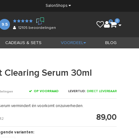
Salon
Shops
0
9.5
12105
beoordelingen
CADEAUS & SETS
VOORDEEL
BLOG
t Clearing Serum 30ml
OP VOORRAAD
LEVERTIJD:
DIRECT LEVERBAAR
delingen
d serum vermindert én voorkomt onzuiverheden.
89,00
42
olgende varianten: