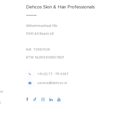
Dehcos Skin & Hair Professionals
Wilhelminastraat 19b
5991 AX Baarlo LB
KvK: 72983426
BTW: NL859308807B01
+31 (0) 77 - 711 4367
service@dehcos.nl
en