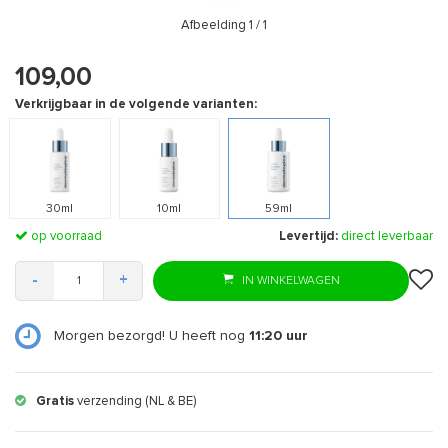
Afbeelding
1
/ 1
109,00
Verkrijgbaar in de volgende varianten:
30ml
10ml
59ml
op voorraad
Levertijd:
direct leverbaar
-
+
IN WINKELWAGEN
Morgen bezorgd! U heeft nog
11:20
uur
Gratis
verzending (NL & BE)