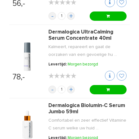
★★★★★
★★★★★
56,-
-
+
Dermalogica UltraCalming
Serum Concentrate 40ml
Kalmeert, repareert en gaat de
oorzaken van een gevoelige hu ...
Levertijd:
Morgen bezorgd
★★★★★
★★★★★
78,-
-
+
Dermalogica Biolumin-C Serum
Jumbo 59ml
Comfortabel en zeer effectief Vitamine
C serum welke uw huid ...
Levertijd:
Morgen bezorgd