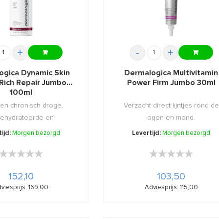
+
-
+
ogica Dynamic Skin
Dermalogica Multivitamin
Rich Repair Jumbo
Power Firm Jumbo 30ml
100ml
en chronisch droge,
Verzacht direct lijntjes rond de
ehydrateerde en
ogen en mond.
ouderende hu ...
ijd:
Morgen bezorgd
Levertijd:
Morgen bezorgd
★★★★★
★★★★★
★★★★★
★★★★★
152,10
103,50
viesprijs: 169,00
Adviesprijs: 115,00