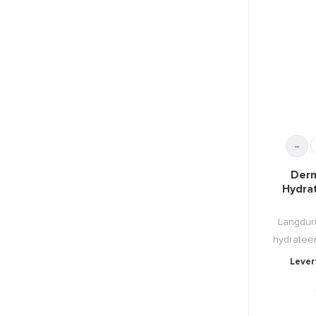
-
Derm
Hydra
Langdur
hydrateer
Levert