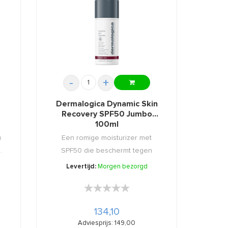
-
+
Dermalogica Dynamic Skin
Recovery SPF50 Jumbo
100ml
u
Een romige moisturizer met
.
SPF50 die beschermt tegen
huidver ...
Levertijd:
Morgen bezorgd
★★★★★
★★★★★
134,10
Adviesprijs: 149,00