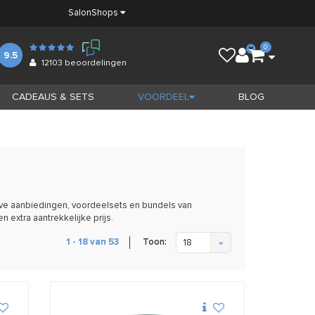
Salon
Shops
0
9.5
12103
beoordelingen
CADEAUS & SETS
VOORDEEL
BLOG
eve aanbiedingen, voordeelsets en bundels van
extra aantrekkelijke prijs.
Toon:
1 - 18 van 53
18