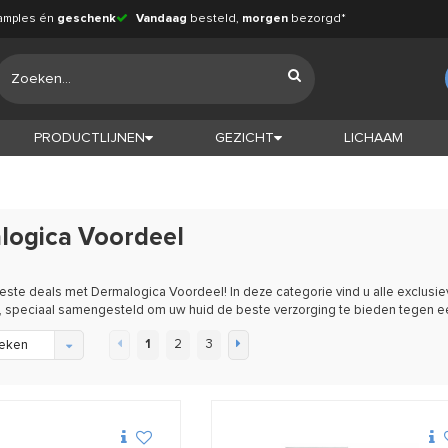
amples én
geschenk
Vandaag
besteld,
morgen
bezorgd*
PRODUCTLIJNEN
GEZICHT
LICHAAM
logica Voordeel
ste deals met Dermalogica Voordeel! In deze categorie vind u alle exclusi
 speciaal samengesteld om uw huid de beste verzorging te bieden tegen een 
1
2
3
eken