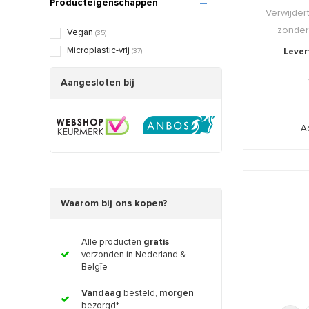
Producteigenschappen
Vitamine C
(4)
Verwijder
Vitamine E
(4)
zonder 
Vegan
(35)
Zuren (AHA, BHA, PHA)
(5)
Microplastic-vrij
(37)
Levert
Aangesloten bij
A
Waarom bij ons kopen?
Alle producten
gratis
verzonden in Nederland &
Belgïe
Vandaag
besteld,
morgen
bezorgd*