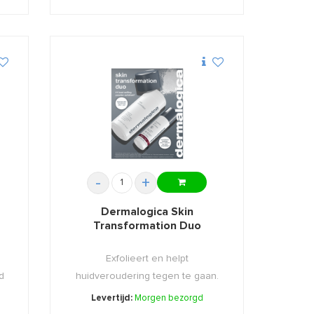
-
+
Dermalogica Skin
Transformation Duo
Exfolieert en helpt
d
huidveroudering tegen te gaan.
Set met D ...
Levertijd:
Morgen bezorgd