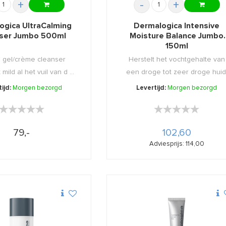
+
-
+
ogica UltraCalming
Dermalogica Intensive
ser Jumbo 500ml
Moisture Balance Jumbo
150ml
 gel/crème cleanser
Herstelt het vochtgehalte van
 mild al het vuil van d ...
een droge tot zeer droge huid
ijd:
Morgen bezorgd
Levertijd:
Morgen bezorgd
★★★★★
★★★★★
★★★★★
★★★★★
79,-
102,60
Adviesprijs: 114,00