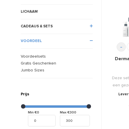
LICHAAM
CADEAUS & SETS
VOORDEEL
-
Voordeelsets
Dermal
Gratis Geschenken
Jumbo Sizes
Deze set 
een gezo
Prijs
Levert
Min €0
Max €300