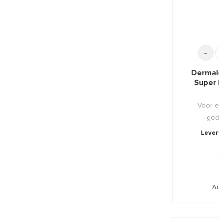
-
Dermal
Super 
Voor e
ged
ver
Levert
Ad