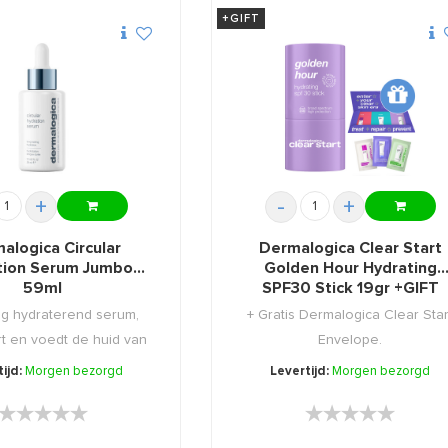
+GIFT
+
-
+
alogica Circular
Dermalogica Clear Start
tion Serum Jumbo
Golden Hour Hydrating
59ml
SPF30 Stick 19gr +GIFT
ig hydraterend serum,
+ Gratis Dermalogica Clear Star
t en voedt de huid van
Envelope.
...
ijd:
Morgen bezorgd
Levertijd:
Morgen bezorgd
★★★★★
★★★★★
★★★★★
★★★★★