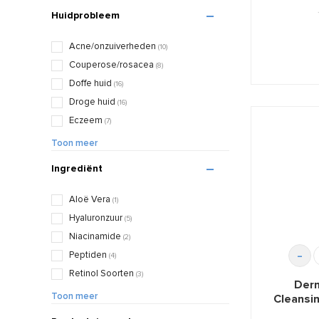
Verouderde huid
(24)
Huidprobleem
Acne/onzuiverheden
(10)
Couperose/rosacea
(8)
Doffe huid
(16)
Droge huid
(16)
Eczeem
(7)
Irritatie/roodheid
(13)
Toon meer
Pigmentatie
(5)
Ingrediënt
Rimpels/fijne lijntjes
(20)
Wallen/donkere kringen
(8)
Aloë Vera
(1)
Hyaluronzuur
(5)
Niacinamide
(2)
-
Peptiden
(4)
Retinol Soorten
(3)
Derm
Siliconen
(1)
Toon meer
Cleansi
SPF/UV
(5)