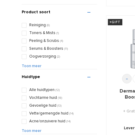
Product soort
+GIFT
Reiniging
(8)
Toners & Mists
(1)
Peeling & Scrubs
(4)
Serums & Boosters
(11)
Oogverzorging
(2)
Crème/moisturizer
(12)
Toon meer
Zonverzorging
(6)
Huidtype
-
Maskers
(1)
Target Treatment
(2)
Alle huidtypen
Derma
(12)
Primers
(1)
Boos
Vochtarme huid
(18)
Travel Sizes
(4)
Gevoelige huid
(13)
+ Gra
Sets
(19)
Vette/gemengde huid
(14)
Accessoires
(1)
Acne/onzuivere huid
(14)
Lichaamsverzorging
(2)
Levert
Rijpe huid
(21)
Toon meer