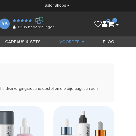
Salon
Shops
0
9.5
12105
beoordelingen
CADEAUS & SETS
VOORDEEL
BLOG
 huidverzorgingsroutine opstellen die bijdraagt aan een