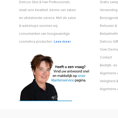
Dehcos Skin & Hair Professionals,
Gratis samp
staat voor kwaliteit, kennis van zaken
Verzending
en uitstekende service. Met de salon
Bezorgpro
& webshops voorzien wij
Retouren & 
consumenten van hoogwaardige
Betaalmet
cosmetica producten.
Lees meer
Dehcos Gift
Over Derm
Contact
Bedrijfs- e
Algemene v
Veiligheid &
Algemene 