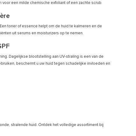
en voor een milde chemische exfoliant of een zachte scrub.
ière
n. Een toner of essence helpt om de huid te kalmeren en de
ediënten uit serums en moisturizers op te nemen.
SPF
ing. Dagelijkse blootstelling aan UV-straling is een van de
ebruiken, beschermt u uw huid tegen schadelijke invloeden en
nde, stralende huid. Ontdek het volledige assortiment bij