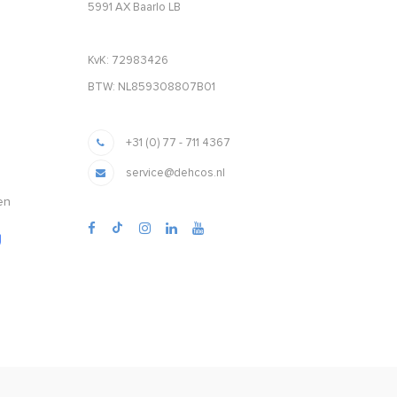
5991 AX Baarlo LB
KvK: 72983426
BTW: NL859308807B01
+31 (0) 77 - 711 4367
service@dehcos.nl
en