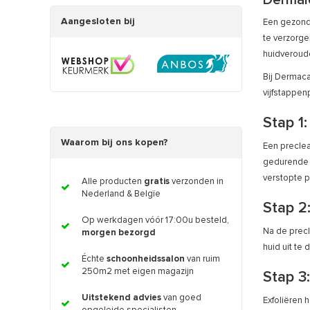
Dermal
Aangesloten bij
Een gezonde
te verzorge
huidveroude
Bij Dermaca
vijfstappen
Stap 1
Waarom bij ons kopen?
Een preclea
gedurende d
verstopte p
Alle producten
gratis
verzonden in
Nederland & Belgïe
Stap 2
Op werkdagen vóór 17:00u besteld,
Na de precl
morgen bezorgd
huid uit te
Échte
schoonheidssalon
van ruim
250m2 met eigen magazijn
Stap 3
Uitstekend advies
van goed
Exfoliëren 