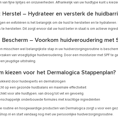
 van fijne lijntjes en onzuiverheden. Afhankelijk van uw huidtype kunt u kiez
: Herstel – Hydrateer en versterk de huidbarr
igen en exfoliëren is het belangrijk om de huid te herstellen en te hydratere
 te herstellen. Dit zorgt ervoor dat uw huid beter in staat is om actieve ingr
: Bescherm – Voorkom huidveroudering met 
en misschien wel belangrijkste stap in uw huidverzorgingsroutine is bescherm
rzaken van vroegtijdige huidveroudering. Door een moisturizer met SPF te g
en jeugdige uitstraling.
 kiezen voor het Dermalogica Stappenplan?
ikkeld door huidexperts en dermatologen
cht op een gezonde huidbalans en maximale effectiviteit
hikt voor alle huidtypen, van droog tot vet en gevoelig
nschappelijk onderbouwde formules met krachtige ingrediënten
te routine en hoogwaardige producten van Dermalogica zorgt u voor een gezo
op.nl en start vandaag nog met uw persoonlijke huidverzorgingsroutine.