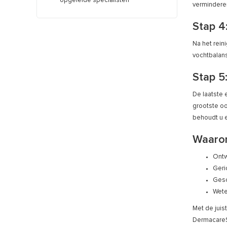
opgeleide specialisten
verminderen
Stap 4
Na het rein
vochtbalans
Stap 5
De laatste 
grootste oo
behoudt u e
Waarom
Ontw
Geri
Gesc
Wete
Met de juis
DermacareSh