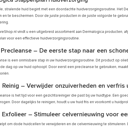
ogica Stappenplan Huidverzorging
, stralende huid begint met een doordachte huidverzorgingsroutine. Het De
n en te beschermen. Door de juiste producten in de juiste volgorde te gebrui
ring.
reShop.nl vindt u een uitgebreid assortiment aan Dermalogica producten, af
plan voor een effectieve huidverzorgingsroutine.
: Precleanse – De eerste stap naar een schon
nse is een onmisbare stap in uw huidverzorgingsroutine. Dit product op olieb
e dag op uw huid ophoopt. Door eerst een precleanse te gebruiken, maakt u
oriën.
: Reinig – Verwijder onzuiverheden en verfris
eanse is het tijd voor een gezichtsreiniger die past bij uw huidtype. Een goed
 drogen. Door dagelijks te reinigen, houdt u uw huid fris en voorkomt u huidpr
: Exfolieer – Stimuleer celvernieuwing voor ee
helpt om dode huidcellen te verwijderen en de celvernieuwing te stimuleren. D