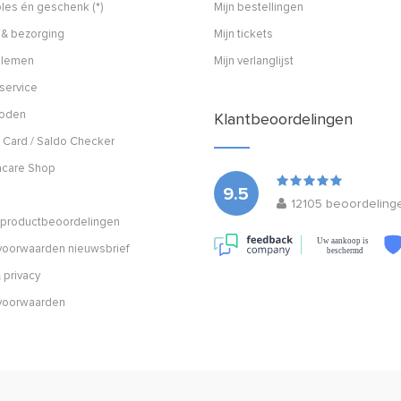
les én geschenk (*)
Mijn bestellingen
 & bezorging
Mijn tickets
blemen
Mijn verlanglijst
service
hoden
Klantbeoordelingen
 Card / Saldo Checker
acare Shop
9.5
12105
beoordeling
n productbeoordelingen
Uw aankoop is
oorwaarden nieuwsbrief
beschermd
 privacy
voorwaarden