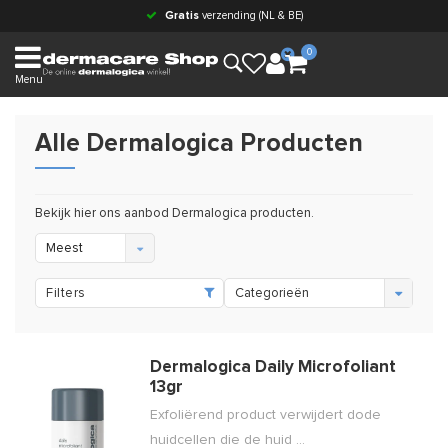
Gratis
verzending (NL & BE)
0
Menu
Alle Dermalogica Producten
Bekijk hier ons aanbod Dermalogica producten.
Meest
bekeken
Filters
Categorieën
Dermalogica Daily Microfoliant
13gr
Exfoliërend product verwijdert dode
huidcellen die de huid ...