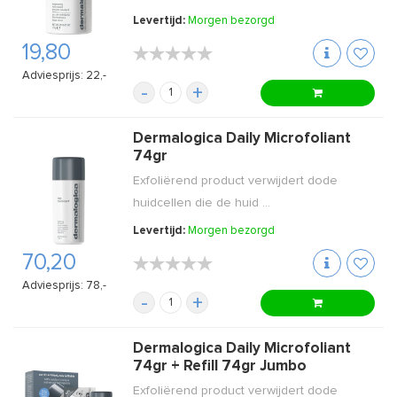
Levertijd:
Morgen bezorgd
19,80
★★★★★
★★★★★
Adviesprijs: 22,-
-
+
Dermalogica Daily Microfoliant
74gr
Exfoliërend product verwijdert dode
huidcellen die de huid ...
Levertijd:
Morgen bezorgd
70,20
★★★★★
★★★★★
Adviesprijs: 78,-
-
+
Dermalogica Daily Microfoliant
74gr + Refill 74gr Jumbo
Exfoliërend product verwijdert dode