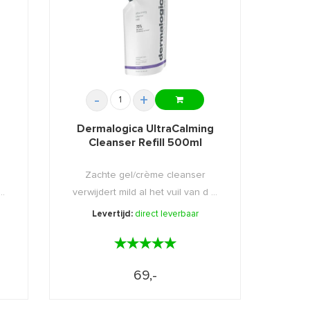
-
+
g
Dermalogica UltraCalming
Cleanser Refill 500ml
Zachte gel/crème cleanser
..
verwijdert mild al het vuil van d ...
Levertijd:
direct leverbaar
★★★★★
★★★★★
69,-