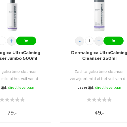
+
-
+
ogica UltraCalming
Dermalogica UltraCalmin
ser Jumbo 500ml
Cleanser 250ml
 gel/crème cleanser
Zachte gel/crème cleanser
 mild al het vuil van d ...
verwijdert mild al het vuil van d .
tijd:
direct leverbaar
Levertijd:
direct leverbaar
★★★★★
★★★★★
★★★★★
★★★★★
79,-
49,-