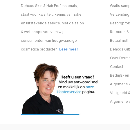
Dehcos Skin & Hair Professionals,
Gratis samp
staat voor kwaliteit, kennis van zaken
Verzending
en uitstekende service. Met de salon
Bezorgpro
& webshops voorzien wij
Retouren & 
consumenten van hoogwaardige
Betaalmet
cosmetica producten.
Lees meer
Dehcos Gift
Over Derm
Contact
Bedrijfs- e
Algemene v
Veiligheid &
Algemene 