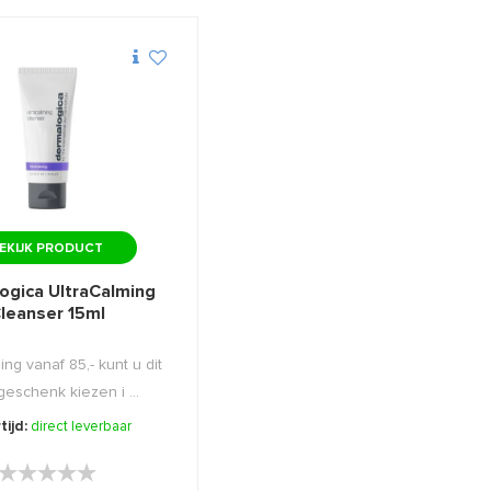
EKIJK PRODUCT
ogica UltraCalming
leanser 15ml
ing vanaf 85,- kunt u dit
 geschenk kiezen i ...
tijd:
direct leverbaar
★★★★★
★★★★★