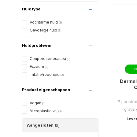
Huidtype
Vochtarme huid
(3)
Gevoelige huid
(3)
Huidprobleem
Couperose/rosacea
(3)
Eczeem
(3)
B
Irritatie/roodheid
(3)
Dermal
C
Producteigenschappen
Bij bested
Vegan
(3)
gratis
Microplastic-vrij
(3)
Lever
Aangesloten bij