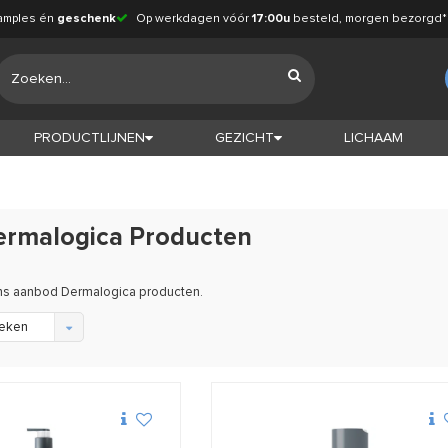
amples én
geschenk
Op werkdagen vóór
17:00u
besteld, morgen bezorgd*
PRODUCTLIJNEN
GEZICHT
LICHAAM
ermalogica Producten
ons aanbod Dermalogica producten.
eken