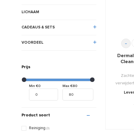
LICHAAM
CADEAUS & SETS
-
VOORDEEL
Dermal
Clean
Prijs
Zachte
verwijdert
Min €0
Max €80
Lever
Product soort
Reiniging
(3)