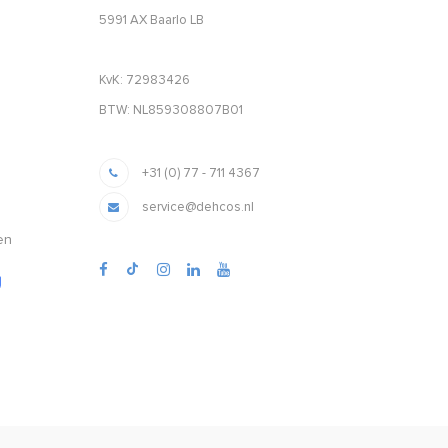
5991 AX Baarlo LB
KvK: 72983426
BTW: NL859308807B01
+31 (0) 77 - 711 4367
service@dehcos.nl
en