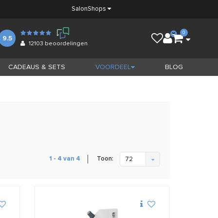
Salon
Shops
0
9.5
12103
beoordelingen
CADEAUS & SETS
VOORDEEL
BLOG
Toon:
1 - 4 van 4
72