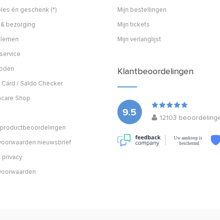
les én geschenk (*)
Mijn bestellingen
 & bezorging
Mijn tickets
blemen
Mijn verlanglijst
service
hoden
Klantbeoordelingen
 Card / Saldo Checker
acare Shop
9.5
12103
beoordeling
n productbeoordelingen
Uw aankoop is
oorwaarden nieuwsbrief
beschermd
 privacy
voorwaarden