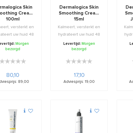
rmalogica Skin
Dermalogica Skin
De
oothing Cream
Smoothing Cream
Sm
100ml
15ml
eert, versterkt en
Kalmeert, versterkt en
Kalm
ateert uw huid 48
hydrateert uw huid 48
hydr
uur lang!
uur lang!
evertijd:
Morgen
Levertijd:
Morgen
L
bezorgd
bezorgd
★★★★★
★★★★★
★★★★★
★★★★★
80,10
17,10
dviesprijs: 89,00
Adviesprijs: 19,00
Ad