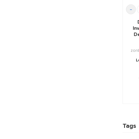
-
In
D
zon
L
Tags