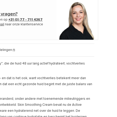
 vragen?
len op
+31 (0) 77 - 711 4367
ail
naar onze klantenservice
elingen
(1)
ie de huid 48 uur lang actief hydrateert, vochtverlies
el - en dat is het ook, want vochtverlies betekent meer dan
n dat een echt gezonde huid begint met de juiste balans van
k veranderd, onder andere met toenemende milieutriggers en
 ontwikkeld: Skin Smoothing Cream bevat nu de Active
ware een hydraterend net over de huid te leggen. De
 lang van continue hydratatie en beschermt het huideigen