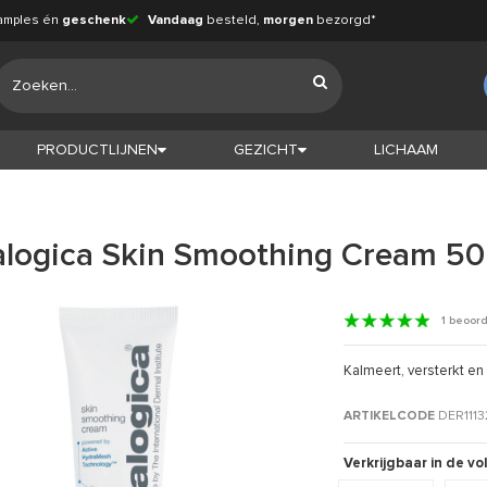
amples én
geschenk
Vandaag
besteld,
morgen
bezorgd*
PRODUCTLIJNEN
GEZICHT
LICHAAM
logica Skin Smoothing Cream 50
1 beoor
Kalmeert, versterkt en
ARTIKELCODE
DER1113
Verkrijgbaar in de v