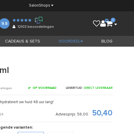
Salon
Shops
0
9.5
12103
beoordelingen
CADEAUS & SETS
VOORDEEL
BLOG
ml
OP VOORRAAD
LEVERTIJD:
DIRECT LEVERBAAR
delingen
 hydrateert uw huid 48 uur lang!
50,40
Adviesprijs: 56,00
24
olgende varianten: