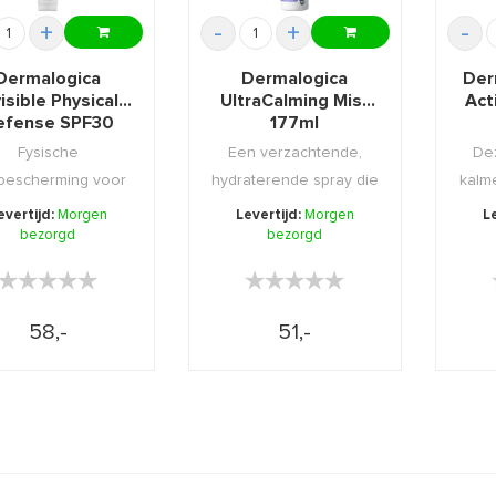
+
-
+
-
Dermalogica
Dermalogica
Der
visible Physical
UltraCalming Mist
Act
efense SPF30
177ml
50ml
Fysische
Een verzachtende,
Dez
bescherming voor
hydraterende spray die
kalm
alle huidtypes.
gevoeligheid tegen ...
op 
evertijd:
Morgen
Levertijd:
Morgen
L
bezorgd
bezorgd
★★★★★
★★★★★
★★★★★
★★★★★
58,-
51,-