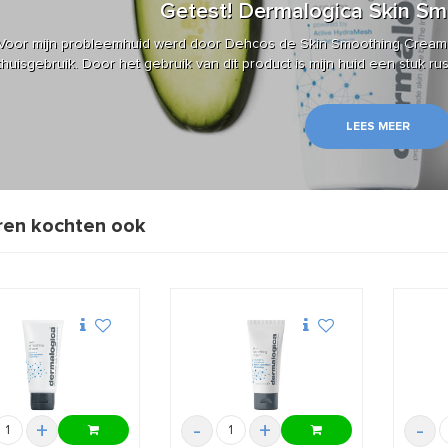
Getest! Dermalogica Skin S
Voor mijn probleemhuid werd door Dehcos de Skin Smoothing Cream
thuisgebruik. Door het gebruik van dit product is mijn huid een stuk r
LEES MEER
en kochten ook
+
-
+
-