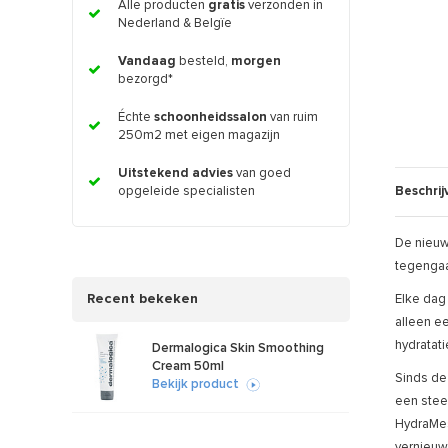
Alle producten
gratis
verzonden in
Nederland & Belgïe
Vandaag
besteld,
morgen
bezorgd*
Échte
schoonheidssalon
van ruim
250m2 met eigen magazijn
Uitstekend advies
van goed
Beschrij
opgeleide specialisten
De nieuw
tegengaa
Recent bekeken
Elke dag 
alleen e
hydratat
Dermalogica Skin Smoothing
Cream 50ml
Sinds de
Bekijk product
een stee
HydraMes
vernieuw