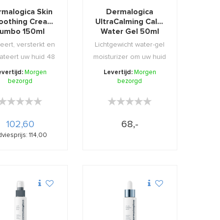
rmalogica Skin
Dermalogica
oothing Cream
UltraCalming Calm
Jumbo 150ml
Water Gel 50ml
eert, versterkt en
Lichtgewicht water-gel
ateert uw huid 48
moisturizer om uw huid
uur lang!
te kalmeren, h ...
evertijd:
Morgen
Levertijd:
Morgen
bezorgd
bezorgd
★★★★★
★★★★★
★★★★★
★★★★★
102,60
68,-
viesprijs: 114,00