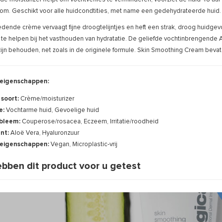
om. Geschikt voor alle huidcondtities, met name een gedehydrateerde huid.
dende crème vervaagt fijne droogtelijntjes en heft een strak, droog huidge
te helpen bij het vasthouden van hydratatie. De geliefde vochtinbrengen
zijn behouden, net zoals in de originele formule. Skin Smoothing Cream bev
eigenschappen:
 soort:
Crème/moisturizer
e:
Vochtarme huid, Gevoelige huid
bleem:
Couperose/rosacea, Eczeem, Irritatie/roodheid
ënt:
Aloë Vera, Hyaluronzuur
eigenschappen:
Vegan, Microplastic-vrij
bben dit product voor u getest