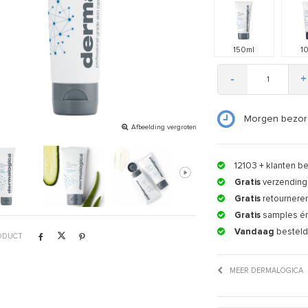
150ml
1
-
+
Morgen bezor
Afbeelding vergroten
12103
+ klanten b
Gratis
verzending 
Gratis
retournere
Gratis
samples é
Vandaag
besteld
RODUCT
MEER DERMALOGICA