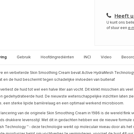
Heeft u
U kunt ons bel
of stuur een
e-m
ving
Gebruik
Hoofdingrediënten
INCI
Video
Beoord
e en verbeterde Skin Smoothing Cream bevat Active HydraMesh Technology™, d
t en de huid beschermt tegen schadelijke invloeden van buitenaf.
verliest de huid tot wel een halve liter aan vocht. Dit klinkt misschien als ve
en gedehydrateerde huid. De nieuwste wetenschappelijke inzichten laten zie
ie, een sterke lipide barrièrelaag en een optimaal werkend microbioom.
 lancering van de originele Skin Smoothing Cream in 1986 is de wereld flin
ds drukkere levensstijl. Met dit in gedachten hebben we de nieuwe formule
h Technology ™ - deze technologie werkt op moleculair niveau door als het 
de moisturizer helpt om vochtverlies te verminderen, voorziet de huid 48 uur