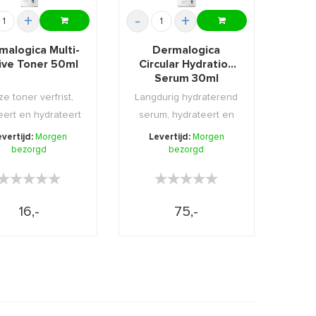
+
-
+
malogica Multi-
Dermalogica
ive Toner 50ml
Circular Hydration
Serum 30ml
e toner verfrist,
Langdurig hydraterend
eert en hydrateert
serum, hydrateert en
elk gewenst m ...
voedt de huid van ...
evertijd:
Morgen
Levertijd:
Morgen
bezorgd
bezorgd
★★★★★
★★★★★
★★★★★
★★★★★
16,-
75,-