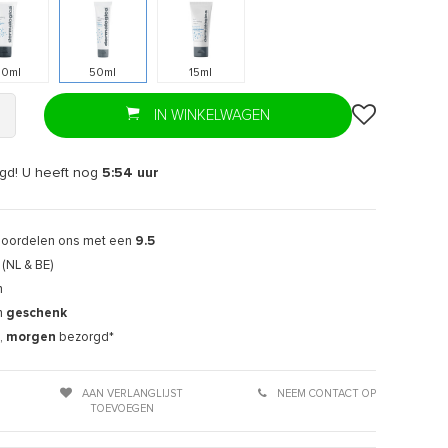
00ml
50ml
15ml
IN WINKELWAGEN
gd! U heeft nog
5:54
uur
Afbeelding vergroten
eoordelen ons met een
9.5
(NL & BE)
n
n
geschenk
,
morgen
bezorgd*
AAN VERLANGLIJST
NEEM CONTACT OP
TOEVOEGEN