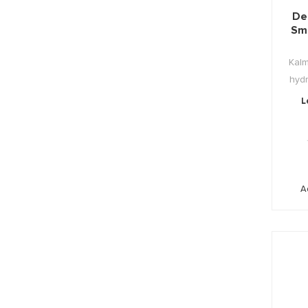
De
Sm
Kalm
hydr
L
A