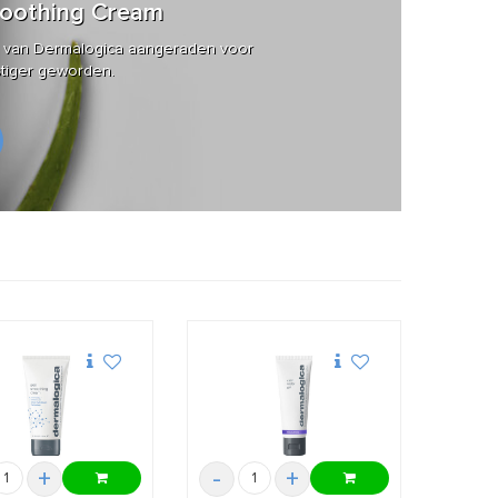
moothing Cream
 van Dermalogica aangeraden voor
ustiger geworden.
+
-
+