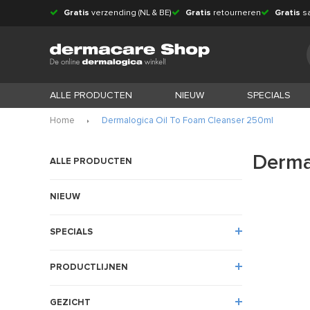
Gratis
verzending (NL & BE)
Gratis
retourneren
Gratis
s
ALLE PRODUCTEN
NIEUW
SPECIALS
Home
Dermalogica Oil To Foam Cleanser 250ml
Derma
ALLE PRODUCTEN
NIEUW
SPECIALS
PRODUCTLIJNEN
GEZICHT