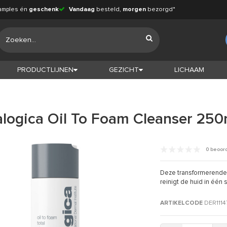
amples én
geschenk
Vandaag
besteld,
morgen
bezorgd*
PRODUCTLIJNEN
GEZICHT
LICHAAM
logica Oil To Foam Cleanser 250
0 beoor
Deze transformerende o
reinigt de huid in één
ARTIKELCODE
DER1114