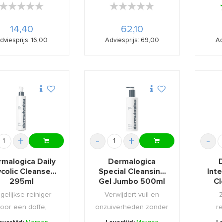
★★★★★
★★★★★
★★★★★
★★★★★
14,40
62,10
dviesprijs: 16,00
Adviesprijs: 69,00
Ad
+
-
+
-
malogica Daily
Dermalogica
ycolic Cleanser
Special Cleansing
Int
295ml
Gel Jumbo 500ml
Cl
gelijkse reiniger
Verwijdert vuil en
oor een doffe,
onzuiverheden zonder
r
ermoeide huid.
daarbij de huid uit ...
ge