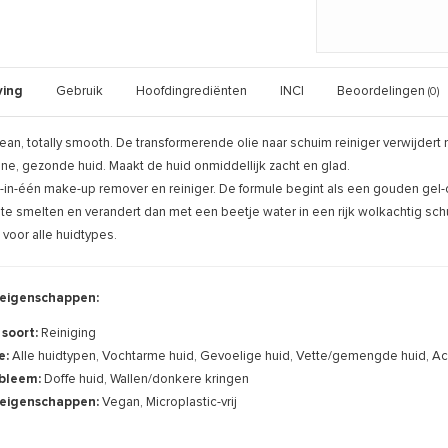
ving
Gebruik
Hoofdingrediënten
INCI
Beoordelingen
(0)
lean, totally smooth. De transformerende olie naar schuim reiniger verwijdert m
ne, gezonde huid. Maakt de huid onmiddellijk zacht en glad.
s-in-één make-up remover en reiniger. De formule begint als een gouden gel-
 te smelten en verandert dan met een beetje water in een rijk wolkachtig s
voor alle huidtypes.
eigenschappen:
 soort:
Reiniging
e:
Alle huidtypen, Vochtarme huid, Gevoelige huid, Vette/gemengde huid, Acn
bleem:
Doffe huid, Wallen/donkere kringen
eigenschappen:
Vegan, Microplastic-vrij