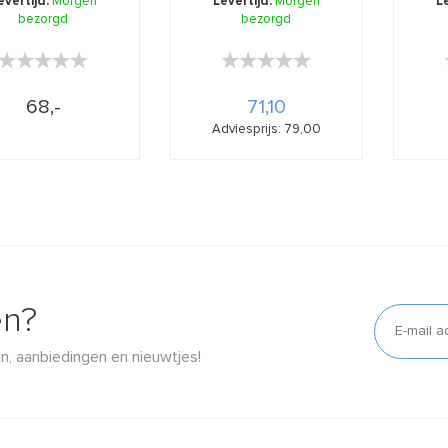
evertijd:
Morgen
Levertijd:
Morgen
L
bezorgd
bezorgd
★★★★★
★★★★★
★★★★★
★★★★★
68,-
71,10
Adviesprijs: 79,00
en?
n, aanbiedingen en nieuwtjes!