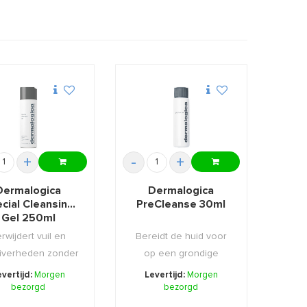
+
-
+
Dermalogica
Dermalogica
cial Cleansing
PreCleanse 30ml
Gel 250ml
rwijdert vuil en
Bereidt de huid voor
iverheden zonder
op een grondige
bij de huid uit ...
reinging met een
evertijd:
Morgen
Levertijd:
Morgen
bezorgd
Cleans ...
bezorgd