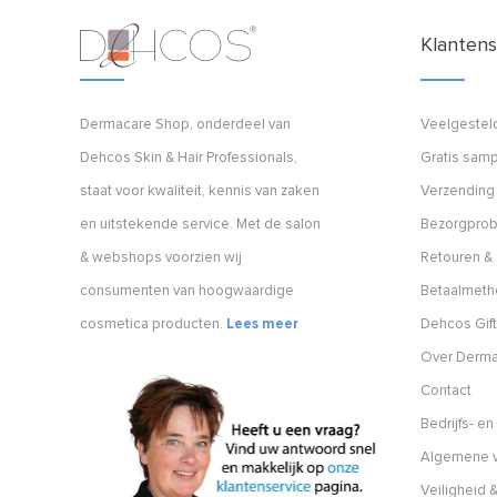
Klantens
Dermacare Shop, onderdeel van
Veelgestel
Dehcos Skin & Hair Professionals,
Gratis samp
staat voor kwaliteit, kennis van zaken
Verzending
en uitstekende service. Met de salon
Bezorgpro
& webshops voorzien wij
Retouren & 
consumenten van hoogwaardige
Betaalmet
cosmetica producten.
Lees meer
Dehcos Gift
Over Derm
Contact
Bedrijfs- e
Algemene v
Veiligheid &