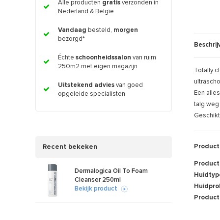
Alle producten
gratis
verzonden in
Nederland & Belgïe
Vandaag
besteld,
morgen
bezorgd*
Beschrij
Échte
schoonheidssalon
van ruim
250m2 met eigen magazijn
Totally c
ultrascho
Uitstekend advies
van goed
Een alle
opgeleide specialisten
talg weg
Geschikt 
Recent bekeken
Product
Product
Dermalogica Oil To Foam
Huidtyp
Cleanser 250ml
Huidpro
Bekijk product
Product