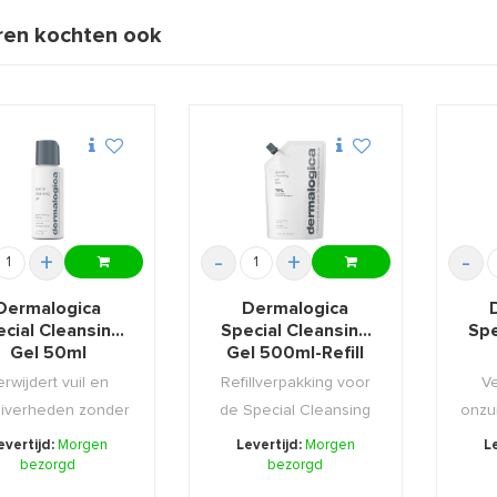
en kochten ook
+
-
+
-
Dermalogica
Dermalogica
cial Cleansing
Special Cleansing
Spe
Gel 50ml
Gel 500ml-Refill
erwijdert vuil en
Refillverpakking voor
Ve
iverheden zonder
de Special Cleansing
onzu
rbij de huid uit ...
Gel 500ml.
daar
evertijd:
Morgen
Levertijd:
Morgen
L
bezorgd
bezorgd