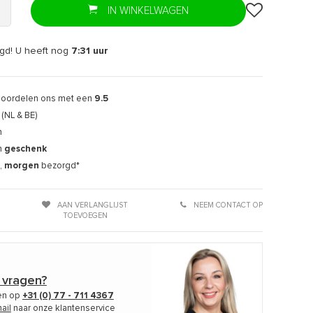
IN WINKELWAGEN
gd! U heeft nog
7:31
uur
eoordelen ons met een
9.5
(NL & BE)
n
n
geschenk
,
morgen
bezorgd*
AAN VERLANGLIJST
NEEM CONTACT OP
TOEVOEGEN
 vragen?
len op
+31 (0) 77 - 711 4367
ail
naar onze klantenservice