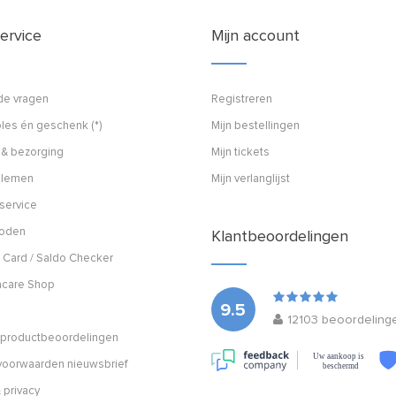
ervice
Mijn account
de vragen
Registreren
les én geschenk (*)
Mijn bestellingen
 & bezorging
Mijn tickets
blemen
Mijn verlanglijst
service
hoden
Klantbeoordelingen
 Card / Saldo Checker
acare Shop
9.5
12103
beoordeling
n productbeoordelingen
Uw aankoop is
oorwaarden nieuwsbrief
beschermd
 privacy