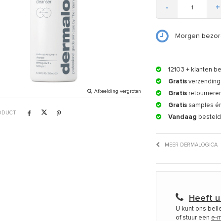
-
+
Morgen bezor
12103
+ klanten b
Gratis
verzending 
Afbeelding vergroten
Gratis
retournere
Gratis
samples é
RODUCT
Vandaag
besteld
MEER DERMALOGICA
Heeft u
U kunt ons bel
of stuur een
e-m