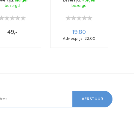
evertijd:
Morgen
Levertijd:
Morgen
normale to ...
bezorgd
bezorgd
...
★★★★★
★★★★★
★★★★★
★★★★★
49,-
19,80
Adviesprijs: 22,00
VERSTUUR