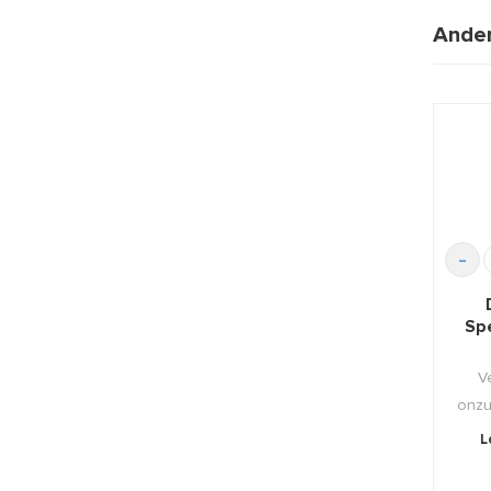
Ander
-
Spe
V
onzu
daa
L