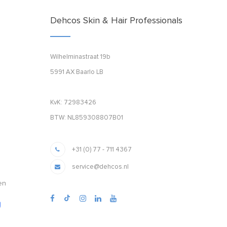
Dehcos Skin & Hair Professionals
Wilhelminastraat 19b
5991 AX Baarlo LB
KvK: 72983426
BTW: NL859308807B01
+31 (0) 77 - 711 4367
service@dehcos.nl
en