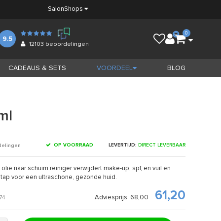
Salon
Shops
0
9.5
12103
beoordelingen
CADEAUS & SETS
VOORDEEL
BLOG
ml
OP VOORRAAD
LEVERTIJD:
DIRECT LEVERBAAR
delingen
lie naar schuim reiniger verwijdert make-up, spf, en vuil en
 stap voor een ultraschone, gezonde huid.
61,20
Adviesprijs: 68,00
74