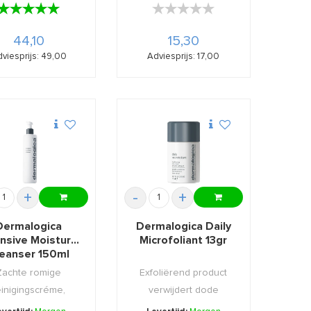
★★★★★
★★★★★
★★★★★
★★★★★
44,10
15,30
viesprijs: 49,00
Adviesprijs: 17,00
+
-
+
Dermalogica
Dermalogica Daily
ensive Moisture
Microfoliant 13gr
eanser 150ml
Zachte romige
Exfoliërend product
einigingscréme,
verwijdert dode
schikt voor een
huidcellen die de huid