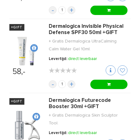
-
+
Dermalogica Invisible Physical
+GIFT
Defense SPF30 50ml +GIFT
+ Gratis Dermalogica UltraCalming
Calm Water Gel 10ml.
Levertijd:
direct leverbaar
★★★★★
★★★★★
58,-
-
+
Dermalogica Futurecode
+GIFT
Booster 30ml +GIFT
+ Gratis Dermalogica Skin Sculptor
Tool.
Levertijd:
direct leverbaar