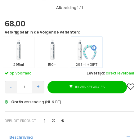
Afbeelding
1
/ 1
68,00
Verkrijgbaar in de volgende varianten:
295ml
150ml
295ml +GIFT
op voorraad
Levertijd:
direct leverbaar
-
+
IN WINKELWAGEN
Gratis
verzending (NL & BE)
DEEL DIT PRODUCT
Beschrijving