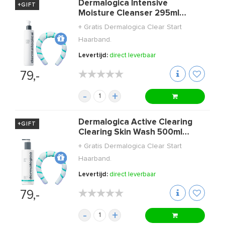
Dermalogica Intensive
+GIFT
Moisture Cleanser 295ml
+GIFT
+ Gratis Dermalogica Clear Start
Haarband.
Levertijd:
direct leverbaar
★★★★★
★★★★★
79,-
-
+
Dermalogica Active Clearing
+GIFT
Clearing Skin Wash 500ml
+GIFT
+ Gratis Dermalogica Clear Start
Haarband.
Levertijd:
direct leverbaar
★★★★★
★★★★★
79,-
-
+