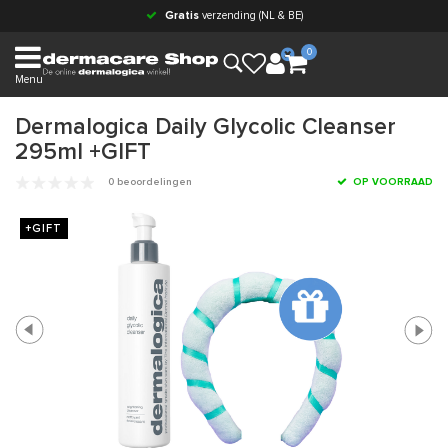
Gratis
verzending (NL & BE)
0
Menu
Dermalogica Daily Glycolic Cleanser
295ml +GIFT
0 beoordelingen
OP VOORRAAD
+GIFT