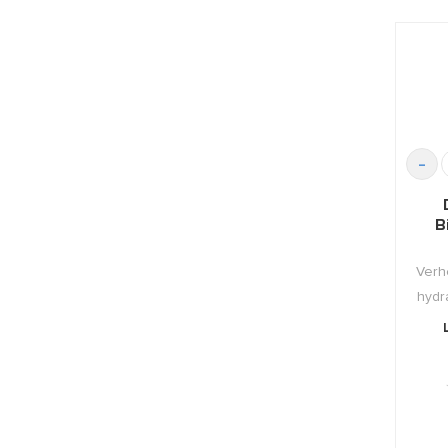
-
B
Verh
hydr
g