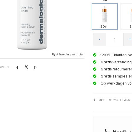
30ml
5
-
+
Afbeelding vergroten
12105
+ klanten b
Gratis
verzending 
RODUCT
Gratis
retournere
Gratis
samples é
Op werkdagen vó
MEER DERMALOGICA
Heeft u