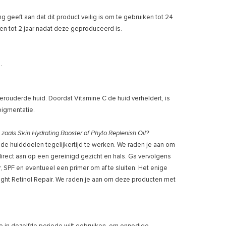
geeft aan dat dit product veilig is om te gebruiken tot 24
n tot 2 jaar nadat deze geproduceerd is.
.
verouderde huid. Doordat Vitamine C de huid verheldert, is
pigmentatie.
oals Skin Hydrating Booster of Phyto Replenish Oil?
de huiddoelen tegelijkertijd te werken. We raden je aan om
rect aan op een gereinigd gezicht en hals. Ga vervolgens
 SPF en eventueel een primer om af te sluiten. Het enige
t Retinol Repair. We raden je aan om deze producten met