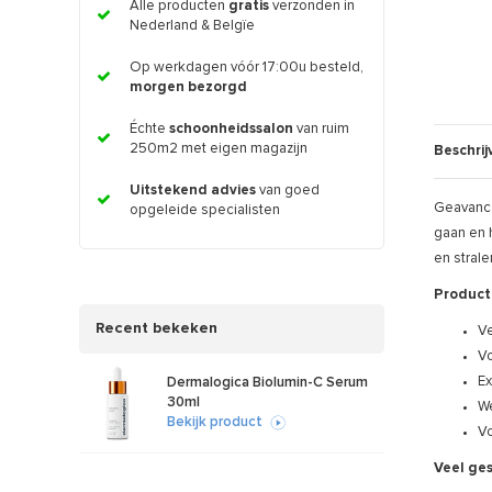
Alle producten
gratis
verzonden in
Nederland & Belgïe
Op werkdagen vóór 17:00u besteld,
morgen bezorgd
Échte
schoonheidssalon
van ruim
250m2 met eigen magazijn
Beschrij
Uitstekend advies
van goed
Geavance
opgeleide specialisten
gaan en 
en strale
Product
Recent bekeken
Ve
Vo
Ex
Dermalogica Biolumin-C Serum
30ml
We
Bekijk product
Vo
Veel ges