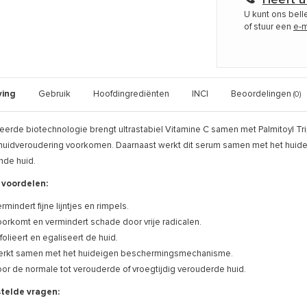
U kunt ons bel
of stuur een
e-m
ving
Gebruik
Hoofdingrediënten
INCI
Beoordelingen
(0)
erde biotechnologie brengt ultrastabiel Vitamine C samen met Palmitoyl Tr
huidveroudering voorkomen. Daarnaast werkt dit serum samen met het hui
nde huid.
 voordelen:
rmindert fijne lijntjes en rimpels.
orkomt en vermindert schade door vrije radicalen.
folieert en egaliseert de huid.
rkt samen met het huideigen beschermingsmechanisme.
or de normale tot verouderde of vroegtijdig verouderde huid.
telde vragen: