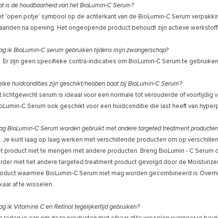
t is de houdbaarheid van het BioLumin-C Serum?
t 'open potje' symbool op de achterkant van de BioLumin-C Serum verpakking 
anden na opening. Het ongeopende product behoudt zijn actieve werkstoffe
g ik BioLumin-C serum gebruiken tijdens mijn zwangerschap?
. Er zijn geen specifieke contra-indicaties om BioLumin-C Serum te gebruiken
lke huidcondities zijn geschikt/hebben baat bij BioLumin-C Serum?
t lichtgewicht serum is ideaal voor een normale tot verouderde of voortijdig 
oLumin-C Serum ook geschikt voor een huidconditie die last heeft van hyper
g BioLumin-C Serum worden gebruikt met andere targeted treatment producten z
. Je kunt laag op laag werken met verschillende producten om op verschillen
t product niet te mengen met andere producten. Breng BioLumin - C Serum di
rder met het andere targeted treatment product gevolgd door de Moisturizer,
oduct waarmee BioLumin-C Serum niet mag worden gecombineerd is Overnigh
kaar af te wisselen.
g ik Vitamine C en Retinol tegelijkertijd gebruiken?