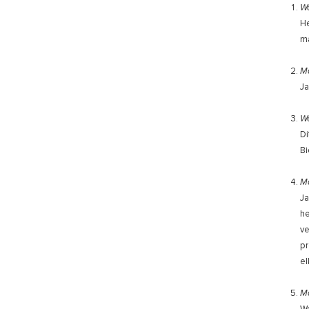
Wa
He
ma
Ma
Ja
We
Di
Bi
Ma
Ja
he
ve
pr
el
Ma