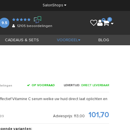
Salon
Shops
0
9.5
12105
beoordelingen
CADEAUS & SETS
VOORDEEL
BLOG
OP VOORRAAD
LEVERTIJD:
DIRECT LEVERBAAR
delingen
fectief Vitamine C serum welke uw huid direct laat oplichten en
101,70
Adviesprijs: 113,00
289
olgende varianten: