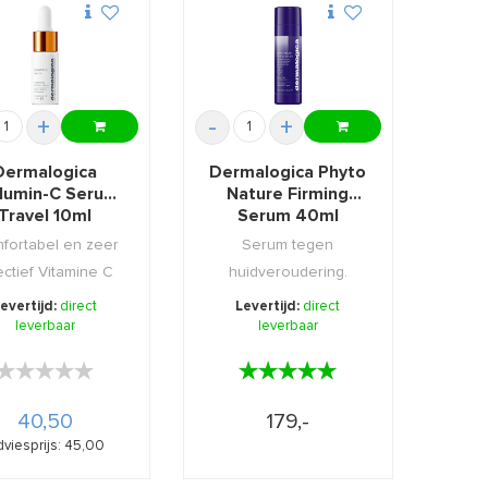
+
-
+
Dermalogica
Dermalogica Phyto
lumin-C Serum
Nature Firming
Travel 10ml
Serum 40ml
fortabel en zeer
Serum tegen
ectief Vitamine C
huidveroudering.
 welke uw huid ...
evertijd:
direct
Levertijd:
direct
leverbaar
leverbaar
★★★★★
★★★★★
★★★★★
★★★★★
40,50
179,-
viesprijs: 45,00