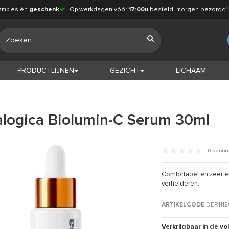
amples én
geschenk
Op werkdagen vóór
17:00u
besteld, morgen bezorgd*
PRODUCTLIJNEN
GEZICHT
LICHAAM
logica Biolumin-C Serum 30ml
0 beoor
Comfortabel en zeer ef
verhelderen.
ARTIKELCODE
DER111
Verkrijgbaar in de v