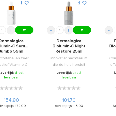
+
-
+
-
Dermalogica
Dermalogica
olumin-C Serum
Biolumin-C Night
Bio
Jumbo 59ml
Restore 25ml
fortabel en zeer
Innovatief nachtserum
Com
ectief Vitamine C
die de huid herstelt
eff
m welke uw huid ...
terwijl u slaapt, ...
serum
Levertijd:
direct
Levertijd:
direct
L
leverbaar
leverbaar
★★★★★
★★★★★
★★★★★
★★★★★
154,80
101,70
viesprijs: 172,00
Adviesprijs: 113,00
Ad