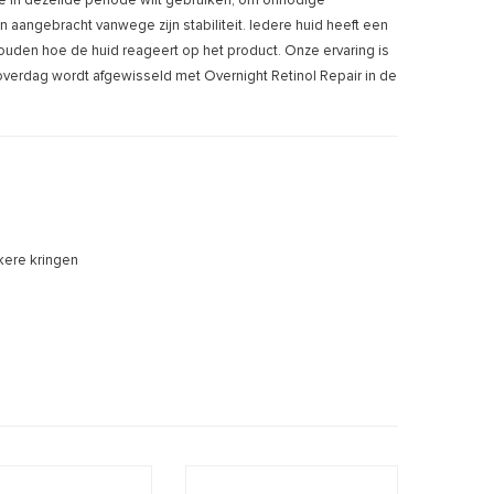
e in dezelfde periode wilt gebruiken, om onnodige
aangebracht vanwege zijn stabiliteit. Iedere huid heeft een
uden hoe de huid reageert op het product. Onze ervaring is
verdag wordt afgewisseld met Overnight Retinol Repair in de
nkere kringen