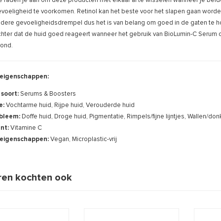
 raden je aan om deze producten met elkaar af te wisselen wanneer je beid
voeligheid te voorkomen. Retinol kan het beste voor het slapen gaan worden 
dere gevoeligheidsdrempel dus het is van belang om goed in de gaten te ho
hter dat de huid goed reageert wanneer het gebruik van BioLumin-C Serum o
ond.
eigenschappen:
 soort:
Serums & Boosters
e:
Vochtarme huid, Rijpe huid, Verouderde huid
bleem:
Doffe huid, Droge huid, Pigmentatie, Rimpels/fijne lijntjes, Wallen/do
ënt:
Vitamine C
eigenschappen:
Vegan, Microplastic-vrij
en kochten ook