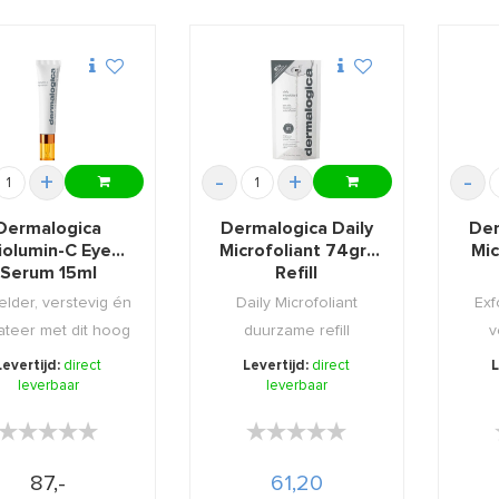
+
-
+
-
Dermalogica
Dermalogica Daily
Der
iolumin-C Eye
Microfoliant 74gr-
Mic
Serum 15ml
Refill
elder, verstevig én
Daily Microfoliant
Exf
ateer met dit hoog
duurzame refill
v
edoseerd oo ...
verpakking!
huid
Levertijd:
direct
Levertijd:
direct
L
leverbaar
leverbaar
★★★★★
★★★★★
★★★★★
★★★★★
87,-
61,20