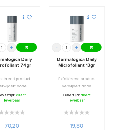
+
-
+
malogica Daily
Dermalogica Daily
rofoliant 74gr
Microfoliant 13gr
oliërend product
Exfoliërend product
erwijdert dode
verwijdert dode
cellen die de huid
huidcellen die de huid
evertijd:
direct
Levertijd:
direct
leverbaar
...
leverbaar
...
★★★★★
★★★★★
★★★★★
★★★★★
70,20
19,80