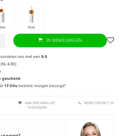
9ml
10ml
IN WINKELWAGEN
eoordelen ons met een
9.5
(NL & BE)
n
n
geschenk
ór
17:00u
besteld, morgen bezorgd*
AAN VERLANGLIJST
NEEM CONTACT OP
TOEVOEGEN
 vragen?