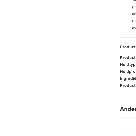
We
ge
an
ec
av
Product
Product
Huidtyp
Huidpro
Ingredi
Product
Ander