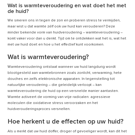
Wat is warmteveroudering en wat doet het met
de huid?
We smeren ons in tegen de zon en proberen stress te vermijden,
maar wist u dat warmte zélf ook uw huid kan verouderen? Deze
minder bekende vorm van huidveroudering – warmteveroudering –
komt vaker voor dan u denkt. Tijd om te ontdekken wat het is, wat het
met uw huid doet en hoe u het effectief kunt voorkomen.
Wat is warmteveroudering?
Warmteveroudering ontstaat wanneer uw huid langdurig wordt
blootgesteld aan warmtebronnen zoals zonlicht, verwarming, hete
douches en zelfs elektronische apparaten. In tegenstelling tot
natuurlijke veroudering – die geleidelijk verloopt – kan
warmteveroudering de huid op een versnelde manier aantasten.
Warmte activeert de vorming van vrije radicalen: agressieve
moleculen die oxidatieve stress veroorzaken en het
huidverouderingsproces versnellen.
Hoe herkent u de effecten op uw huid?
Als u merkt dat uw huid doffer, droger of gevoeliger wordt, kan dit het