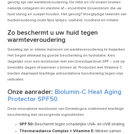
gevolg zijn van warmteveroudering. De hitte en UV-stralen breken
namelijk collageen en elastine af – essentiële bouwstenen die uw
huid stevig en soepel houden. Het gevolg? Vroegtijdige tekenen van
huidveroudering zoals fijne lijntjes, ruwheid, roodheid en irritatie.
Zo beschermt u uw huid tegen
warmteveroudering
Gelukkig zijn er slimme manieren om warmteveroudering te beperken.
Het begint allemaal bij goede bescherming én hydratatie. Kies
dagelijks voor een moisturizer met een breedspectrum SPF – ook op
bewolkte dagen of wanneer u binnen zit. Producten met Vitamine C
bieden daarnaast krachtige antioxidatieve bescherming tegen vrije
radicalen.
Onze aanrader:
Biolumin-C Heat Aging
Protector SPF50
Deze innovatieve moisturizer van Dermalogica combineert krachtige
bescherming met verzorgende ingrediënten:
SPF 50:
Beschermt tegen schadelijke UVA- en UVB-straling
Thermaradiance Complex + Vitamine E:
Werken samen